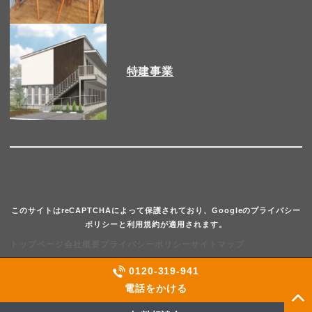
特建事業
このサイトはreCAPTCHAによって保護されており、Googleのプライバシー
ポリシーと利用規約が適用されます。
トップページ
会社概要
プライバシーポリシー
サイトマップ
0120-319-941
Copyright © 2020 YUMEX All Rights Reserved
電話をかける