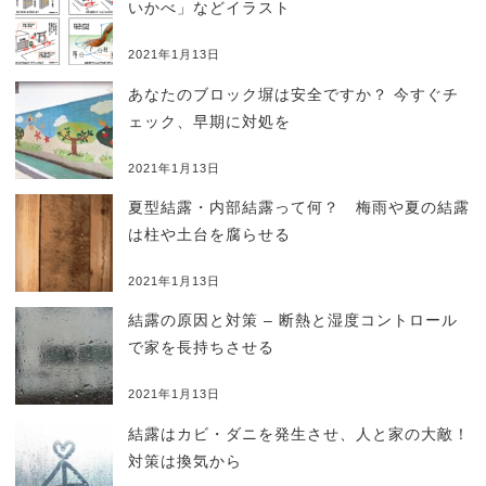
いかべ」などイラスト
2021年1月13日
あなたのブロック塀は安全ですか？ 今すぐチ
ェック、早期に対処を
2021年1月13日
夏型結露・内部結露って何？ 梅雨や夏の結露
は柱や土台を腐らせる
2021年1月13日
結露の原因と対策 – 断熱と湿度コントロール
で家を長持ちさせる
2021年1月13日
結露はカビ・ダニを発生させ、人と家の大敵！
対策は換気から