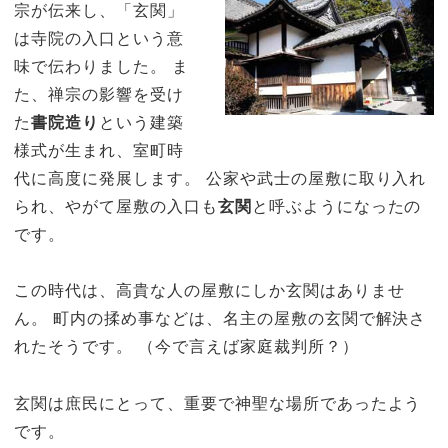
宗が伝来し、「玄関」
は寺院の入口という意
味で伝わりました。 ま
た、禅宗の影響を受け
た
書院造り
という建築
様式が生まれ、室町時
代に高度に発展します。 公家や武士の屋敷に取り入れ
られ、やがて屋敷の入口も
玄関
と呼ぶようになったの
です。
この時代は、高貴な人の屋敷にしか玄関はありませ
ん。 町内の揉め事などは、名主の屋敷の玄関で解決さ
れたそうです。 （今で言えば家庭裁判所？）
玄関は庶民にとって、重要で神聖な場所であったよう
です。