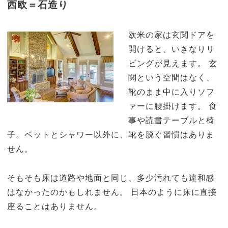
西欧＝石造り
欧米の家は玄関ドアを
開けると、いきなりリ
ビングが見えます。 玄
関という空間はなく、
靴のまま中に入りソフ
ァーに腰掛けます。 食
事や読書テーブルと椅
子。ベットとシャワー以外に、靴を脱ぐ習慣はありま
せん。
そもそも床は道路や地面と同じ、多少汚れても違和感
はなかったのかもしれません。 日本のように床に直接
座ることはありません。