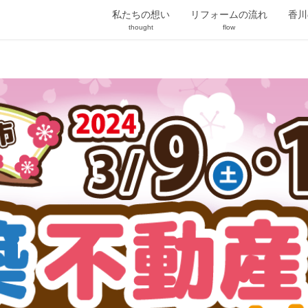
私たちの想い
リフォームの流れ
香川
o.jp/public_html/reform/wp-content/plugins/vk-blocks/inc/vk-
thought
flow