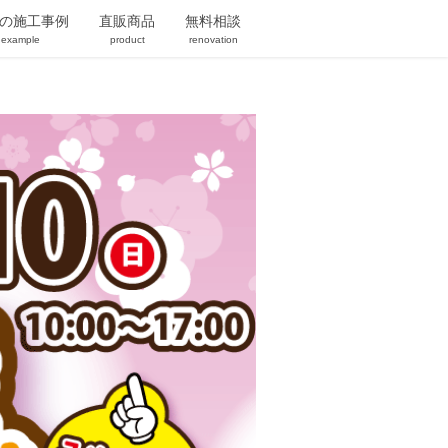
の施工事例
直販商品
無料相談
blocks/font-awesome/font-awesome-config.php
on line
63
example
product
renovation