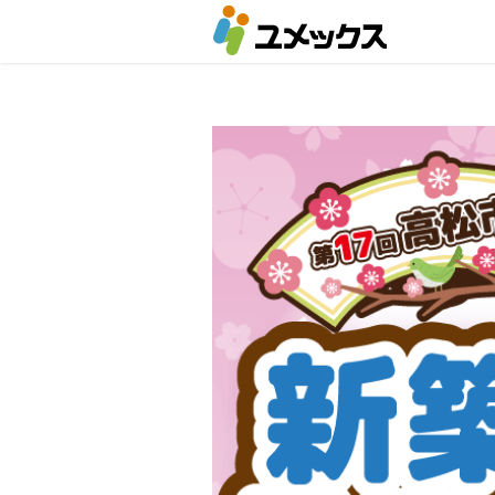
Warning
: Undefined variable $fa_family in
/home/yumexg/yumex-g.c